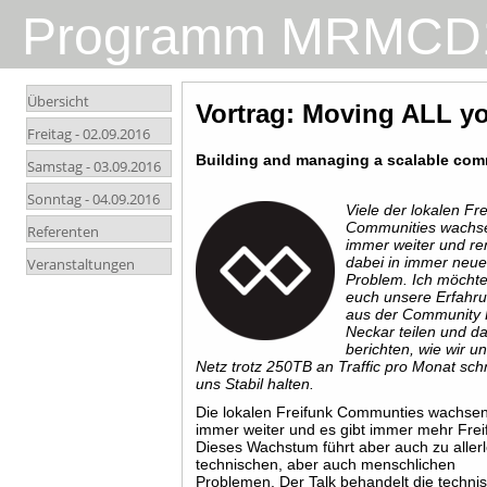
Programm MRMCD
Übersicht
Vortrag: Moving ALL y
Freitag -
02.09.2016
Building and managing a scalable co
Samstag -
03.09.2016
Sonntag -
04.09.2016
Viele der lokalen Fr
Communities wachs
Referenten
immer weiter und r
dabei in immer neu
Veranstaltungen
Problem. Ich möchte
euch unsere Erfahr
aus der Community 
Neckar teilen und d
berichten, wie wir u
Netz trotz 250TB an Traffic pro Monat sch
uns Stabil halten.
Die lokalen Freifunk Communties wachse
immer weiter und es gibt immer mehr Frei
Dieses Wachstum führt aber auch zu allerl
technischen, aber auch menschlichen
Problemen. Der Talk behandelt die techni